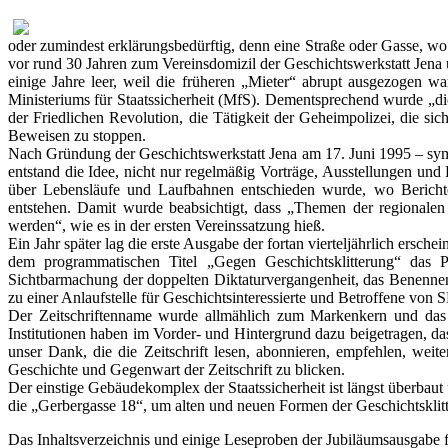
oder zumindest erklärungsbedürftig, denn eine Straße oder Gasse, wo
vor rund 30 Jahren zum Vereinsdomizil der Geschichtswerkstatt Jena
einige Jahre leer, weil die früheren „Mieter“ abrupt ausgezogen w
Ministeriums für Staatssicherheit (MfS). Dementsprechend wurde „d
der Friedlichen Revolution, die Tätigkeit der Geheimpolizei, die si
Beweisen zu stoppen.
Nach Gründung der Geschichtswerkstatt Jena am 17. Juni 1995 – symb
entstand die Idee, nicht nur regelmäßig Vorträge, Ausstellungen un
über Lebensläufe und Laufbahnen entschieden wurde, wo Berichte 
entstehen. Damit wurde beabsichtigt, dass „Themen der regionalen
werden“, wie es in der ersten Vereinssatzung hieß.
Ein Jahr später lag die erste Ausgabe der fortan vierteljährlich ersch
dem programmatischen Titel „Gegen Geschichtsklitterung“ das P
Sichtbarmachung der doppelten Diktaturvergangenheit, das Benennen 
zu einer Anlaufstelle für Geschichtsinteressierte und Betroffene von
Der Zeitschriftenname wurde allmählich zum Markenkern und das W
Institutionen haben im Vorder- und Hintergrund dazu beigetragen, dass
unser Dank, die die Zeitschrift lesen, abonnieren, empfehlen, wei
Geschichte und Gegenwart der Zeitschrift zu blicken.
Der einstige Gebäudekomplex der Staatssicherheit ist längst überbau
die „Gerbergasse 18“, um alten und neuen Formen der Geschichtsklit
Das Inhaltsverzeichnis und einige Leseproben der Jubiläumsausgabe 