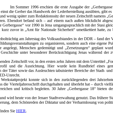
Im Sommer 1996 erschien die erste Ausgabe der „Gerbergasse 18“
 einst die Gerber das Handwerk der Lederherstellung ausübten, gibt es 
 und wenig später zum Redaktionssitz der neuen Zeitschrift namens „G
aren. Ebendort befand sich – auf einem nach außen blickdicht abgesch
ie Gerbergasse“ vor 1990 in Jena umgangssprachlich mit der Stasi gl
ch kurz zuvor in „Amt für Nationale Sicherheit“ umetikettiert hatte,
olträchtig am Jahrestag des Volksaufstandes in der DDR – fand der Ve
d Bildungsveranstaltungen zu organisieren, sondern auch eine eigene 
angelegt, Menschen gedemütigt und „Zersetzungen“ geplant wurden, 
 Geschichte unter besonderer Berücksichtigung Jenas während der zwe
einenden Zeitschrift vor, in den ersten zehn Jahren mit dem Untertitel „F
rofil und die Ausrichtung. Hier wurde kein Rundbrief eines gemüt
der Täter sowie das Ausleuchten tabuisierter Bereiche der Stadt- und
 SED-Unrecht.
erkstattprojekt konnte sich in den zurückliegenden drei Jahrzehnt
 die Vierteljahresschrift durchgehalten und überlebt hat – durch vielfä
terreichen und kritisch begleiten. 30 Jahre „Gerbergasse 18“ bieten 
t und wird heute von der Jenaer Stadtverwaltung genutzt. Das frühere S
terung, dem Schönreden der Diktatur und der Verharmlosung von politi
finden Sie
HIER
.