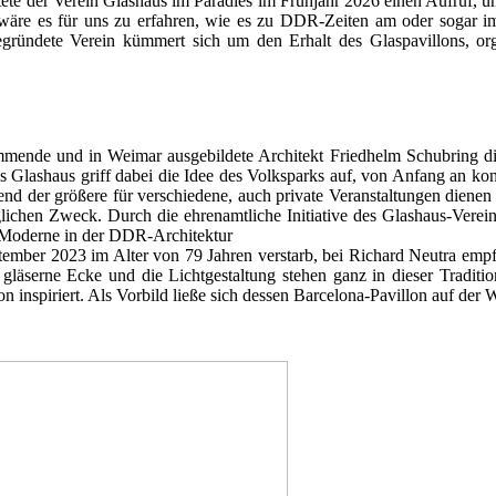
tete der Verein Glashaus im Paradies im Frühjahr 2026 einen Aufruf,
wäre es für uns zu erfahren, wie es zu DDR-Zeiten am oder sogar i
gründete Verein kümmert sich um den Erhalt des Glaspavillons, org
tammende und in Weimar ausgebildete Architekt Friedhelm Schubring di
gs Glashaus griff dabei die Idee des Volksparks auf, von Anfang an ko
nd der größere für verschiedene, auch private Veranstaltungen dienen 
lichen Zweck. Durch die ehrenamtliche Initiative des Glashaus-Verein
r Moderne in der DDR-Architektur
ptember 2023 im Alter von 79 Jahren verstarb, bei Richard Neutra emp
gläserne Ecke und die Lichtgestaltung stehen ganz in dieser Traditio
n inspiriert. Als Vorbild ließe sich dessen Barcelona-Pavillon auf der