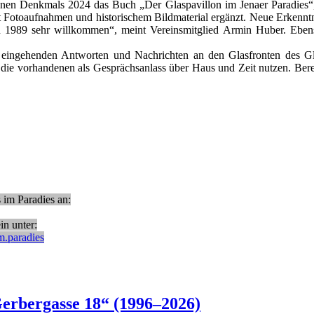
nen Denkmals 2024 das Buch „Der Glaspavillon im Jenaer Paradies“, 
 Fotoaufnahmen und historischem Bildmaterial ergänzt. Neue Erkenntnis
ach 1989 sehr willkommen“, meint Vereinsmitglied Armin Huber. Ebe
ngehenden Antworten und Nachrichten an den Glasfronten des Glas
e vorhandenen als Gesprächsanlass über Haus und Zeit nutzen. Bereit
 im Paradies an:
n unter:
m.paradies
erbergasse 18“ (1996–2026)