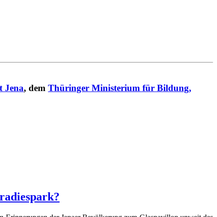
t Jena
, dem
Thüringer Ministerium für Bildung,
aradiespark?