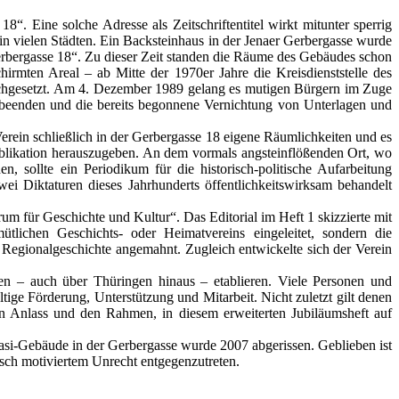
. Eine solche Adresse als Zeitschriftentitel wirkt mitunter sperrig
in vielen Städten. Ein Backsteinhaus in der Jenaer Gerbergasse wurde
erbergasse 18“. Zu dieser Zeit standen die Räume des Gebäudes schon
irmten Areal – ab Mitte der 1970er Jahre die Kreisdienststelle des
eichgesetzt. Am 4. Dezember 1989 gelang es mutigen Bürgern im Zuge
 zu beenden und die bereits begonnene Vernichtung von Unterlagen und
rein schließlich in der Gerbergasse 18 eigene Räumlichkeiten und es
Publikation herauszugeben. An dem vormals angsteinflößenden Ort, wo
sollte ein Periodikum für die historisch-politische Aufarbeitung
i Diktaturen dieses Jahrhunderts öffentlichkeitswirksam behandelt
orum für Geschichte und Kultur“. Das Editorial im Heft 1 skizzierte mit
lichen Geschichts- oder Heimatvereins eingeleitet, sondern die
 Regionalgeschichte angemahnt. Zugleich entwickelte sich der Verein
en – auch über Thüringen hinaus – etablieren. Viele Personen und
ltige Förderung, Unterstützung und Mitarbeit. Nicht zuletzt gilt denen
den Anlass und den Rahmen, in diesem erweiterten Jubiläumsheft auf
tasi-Gebäude in der Gerbergasse wurde 2007 abgerissen. Geblieben ist
sch motiviertem Unrecht entgegenzutreten.