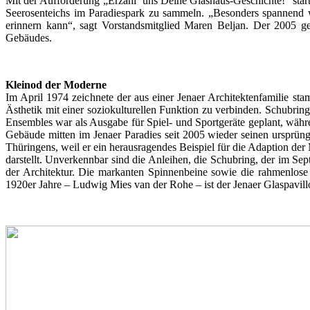
Mit der Aufforderung „Erzähl‘ uns Deine Glashaus-Geschichte!“ star
Seerosenteichs im Paradiespark zu sammeln. „Besonders spannend 
erinnern kann“, sagt Vorstandsmitglied Maren Beljan. Der 2005 ge
Gebäudes.
Kleinod der Moderne
Im April 1974 zeichnete der aus einer Jenaer Architektenfamilie s
Ästhetik mit einer soziokulturellen Funktion zu verbinden. Schubrin
Ensembles war als Ausgabe für Spiel- und Sportgeräte geplant, währe
Gebäude mitten im Jenaer Paradies seit 2005 wieder seinen ursprüng
Thüringens, weil er ein herausragendes Beispiel für die Adaption de
darstellt. Unverkennbar sind die Anleihen, die Schubring, der im Se
der Architektur. Die markanten Spinnenbeine sowie die rahmenlose 
1920er Jahre – Ludwig Mies van der Rohe – ist der Jenaer Glaspavillo