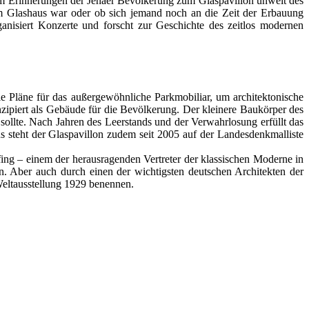
 um Erinnerungen der Jenaer Bevölkerung zum Glaspavillon unweit des
m Glashaus war oder ob sich jemand noch an die Zeit der Erbauung
anisiert Konzerte und forscht zur Geschichte des zeitlos modernen
e Pläne für das außergewöhnliche Parkmobiliar, um architektonische
nzipiert als Gebäude für die Bevölkerung. Der kleinere Baukörper des
sollte. Nach Jahren des Leerstands und der Verwahrlosung erfüllt das
s steht der Glaspavillon zudem seit 2005 auf der Landesdenkmalliste
fing – einem der herausragenden Vertreter der klassischen Moderne in
n. Aber auch durch einen der wichtigsten deutschen Architekten der
 Weltausstellung 1929 benennen.